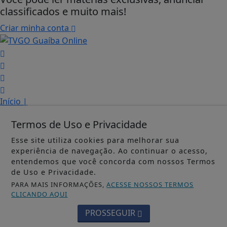
classificados e muito mais!
Criar minha conta
Início
|
Sobre
|
Termos de Uso e Privacidade
Painel do Leitor
|
Termos de Uso e Privacidade
|
Esse site utiliza cookies para melhorar sua
FAQ
|
experiência de navegação. Ao continuar o acesso,
entendemos que você concorda com nossos Termos
Contato
de Uso e Privacidade.
Guaíba Online - Todos os direitos reservados
PARA MAIS INFORMAÇÕES,
ACESSE NOSSOS TERMOS
CLICANDO AQUI
PROSSEGUIR