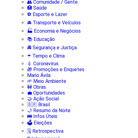
👥 Comunidade / Gente
🏥 Saúde
⚽ Esporte e Lazer
🚘 Transporte e Veículos
🏭 Economia e Negócios
📚 Educação
🚔 Segurança e Justiça
☂️ Tempo e Clima
💉 Coronavírus
🎁 Promoções e Enquetes
Mario Ávila
🌱 Meio Ambiente
🚧 Obras
💼 Oportunidades
🤝 Ação Social
🇧🇷 Brasil
🌙 Resumo da Noite
🚌 Infos Úteis
🗳️ Eleições
🗓️ Retrospectiva