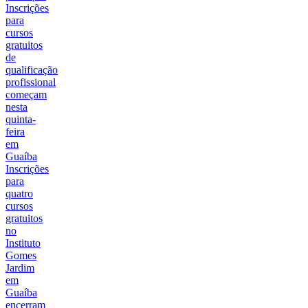
Inscrições
para
cursos
gratuitos
de
qualificação
profissional
começam
nesta
quinta-
feira
em
Guaíba
Inscrições
para
quatro
cursos
gratuitos
no
Instituto
Gomes
Jardim
em
Guaíba
encerram