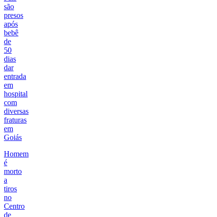
são
presos
após
bebê
de
50
dias
dar
entrada
em
hospital
com
diversas
fraturas
em
Goiás
Homem
é
morto
a
tiros
no
Centro
de