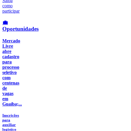
💼
Oportunidades
Mercado
Livre
abre
cadastro
para
processo
seletivo
com
centenas
de
vagas
em
Guaíba;...
Inscrições
para
auxiliar
logístico