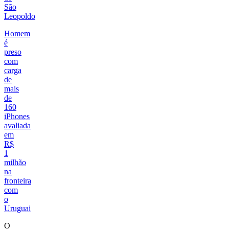
São
Leopoldo
Homem
é
preso
com
carga
de
mais
de
160
iPhones
avaliada
em
R$
1
milhão
na
fronteira
com
o
Uruguai
O