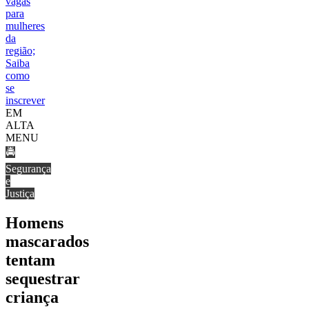
vagas
para
mulheres
da
região;
Saiba
como
se
inscrever
EM
ALTA
MENU
🚔
Segurança
e
Justiça
Homens
mascarados
tentam
sequestrar
criança