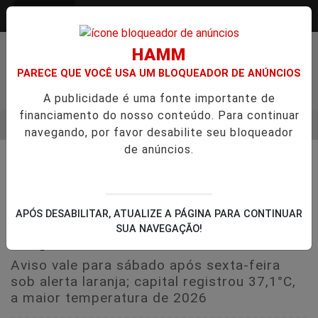
Entrar
HAMM
PARECE QUE VOCÊ USA UM BLOQUEADOR DE ANÚNCIOS
A publicidade é uma fonte importante de
financiamento do nosso conteúdo. Para continuar
MENU
TVGO ENTREVISTA DEFESA DA FARMÁCIA INVESTIGADA EM C
navegando, por favor desabilite seu bloqueador
de anúncios.
EM ALTA
☂️ TEMPO E CLIMA
Inmet emite alerta para
tempestade com granizo no RS;
APÓS DESABILITAR, ATUALIZE A PÁGINA PARA CONTINUAR
calor bate recorde em Porto
SUA NAVEGAÇÃO!
Alegre
Aviso vale para sábado após sexta-feira
sob alerta laranja; capital registrou 37,1°C,
a maior temperatura de 2026