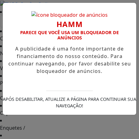
Entrar
HAMM
PARECE QUE VOCÊ USA UM BLOQUEADOR DE
ANÚNCIOS
Capa
/
A publicidade é uma fonte importante de
Notícias
/
financiamento do nosso conteúdo. Para
continuar navegando, por favor desabilite seu
Vídeos TVGO
/
bloqueador de anúncios.
PODCAST
/
Contato
/
APÓS DESABILITAR, ATUALIZE A PÁGINA PARA CONTINUAR SUA
NAVEGAÇÃO!
Cupons de Desconto
/
Enquetes
/