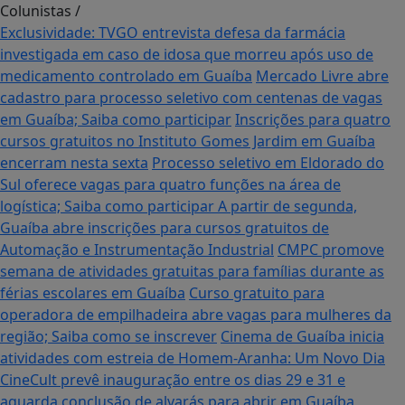
Colunistas
/
Exclusividade: TVGO entrevista defesa da farmácia
investigada em caso de idosa que morreu após uso de
medicamento controlado em Guaíba
Mercado Livre abre
cadastro para processo seletivo com centenas de vagas
em Guaíba; Saiba como participar
Inscrições para quatro
cursos gratuitos no Instituto Gomes Jardim em Guaíba
encerram nesta sexta
Processo seletivo em Eldorado do
Sul oferece vagas para quatro funções na área de
logística; Saiba como participar
A partir de segunda,
Guaíba abre inscrições para cursos gratuitos de
Automação e Instrumentação Industrial
CMPC promove
semana de atividades gratuitas para famílias durante as
férias escolares em Guaíba
Curso gratuito para
operadora de empilhadeira abre vagas para mulheres da
região; Saiba como se inscrever
Cinema de Guaíba inicia
atividades com estreia de Homem-Aranha: Um Novo Dia
CineCult prevê inauguração entre os dias 29 e 31 e
aguarda conclusão de alvarás para abrir em Guaíba