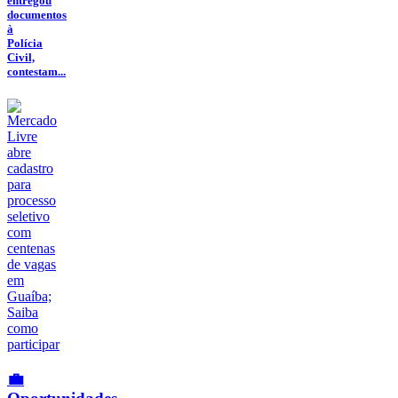
entregou
documentos
à
Polícia
Civil,
contestam...
💼