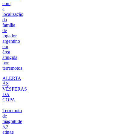
com
a
localização
da
família
de
jogador
argentino
em
área
atingida
por
terremotos
ALERTA
ÀS
VÉSPERAS
DA
COPA
|
Terremoto
de
magnitude
5,2
atinge