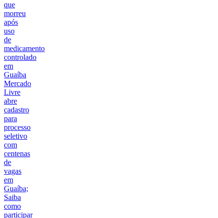
que
morreu
após
uso
de
medicamento
controlado
em
Guaíba
Mercado
Livre
abre
cadastro
para
processo
seletivo
com
centenas
de
vagas
em
Guaíba;
Saiba
como
participar