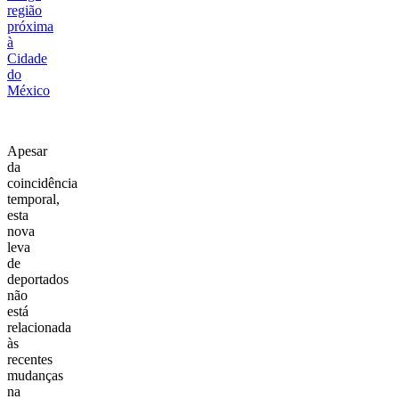
região
próxima
à
Cidade
do
México
Apesar
da
coincidência
temporal,
esta
nova
leva
de
deportados
não
está
relacionada
às
recentes
mudanças
na