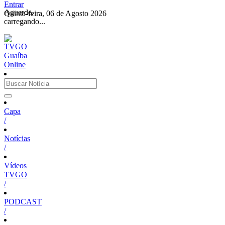
Entrar
Aguarde,
Quinta-feira, 06 de Agosto 2026
carregando...
Capa
/
Notícias
/
Vídeos
TVGO
/
PODCAST
/