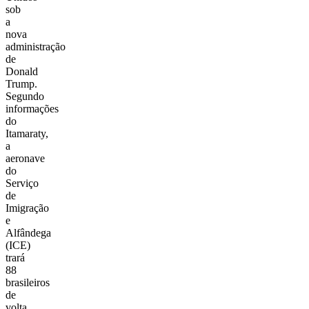
sob
a
nova
administração
de
Donald
Trump.
Segundo
informações
do
Itamaraty,
a
aeronave
do
Serviço
de
Imigração
e
Alfândega
(ICE)
trará
88
brasileiros
de
volta