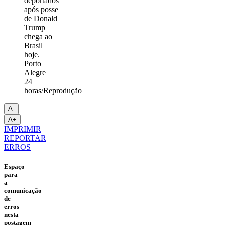
Porto
Alegre
24
horas/Reprodução
A-
A+
IMPRIMIR
REPORTAR
ERROS
Espaço
para
a
comunicação
de
erros
nesta
postagem