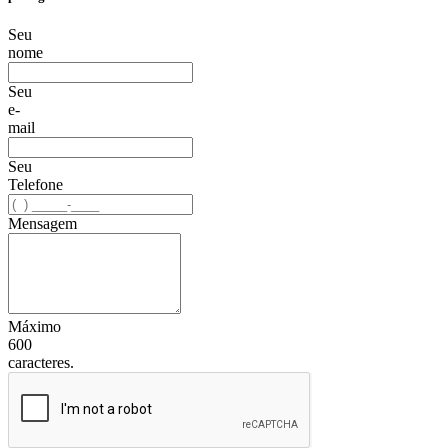
Seu
nome
Seu
e-
mail
Seu
Telefone
Mensagem
Máximo
600
caracteres.