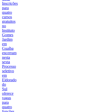
Inscrições
para
quatro
cursos
gratuitos
no
Instituto
Gomes
Jardim
em
Guaíba
encerram
nesta
sexta
Processo
seletivo
em
Eldorado
do
Sul
oferece
vagas
para
quatro
funções