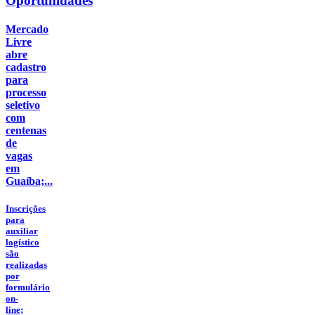
Oportunidades
Mercado
Livre
abre
cadastro
para
processo
seletivo
com
centenas
de
vagas
em
Guaíba;...
Inscrições
para
auxiliar
logístico
são
realizadas
por
formulário
on-
line;