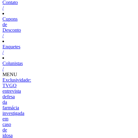
Contato
/
Cupons
de
Desconto
/
Enquetes
/
Colunistas
/
MENU
Exclusividade:
TVGO
entrevista
defesa
da
farmácia
investigada
em
caso
de
idosa