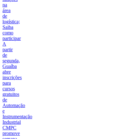
na
área
de
logística;
Saiba
como
participar
A
partir
de
segunda,
Guaíba
abre
inscrições
para
cursos
gratuitos
de
Automação
e
Instrumentação
Industrial
CMPC
promove
semana