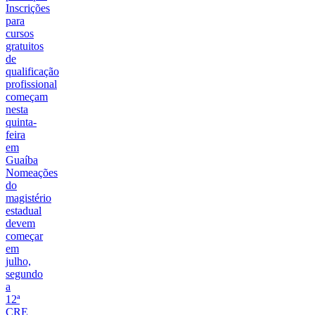
Inscrições
para
cursos
gratuitos
de
qualificação
profissional
começam
nesta
quinta-
feira
em
Guaíba
Nomeações
do
magistério
estadual
devem
começar
em
julho,
segundo
a
12ª
CRE