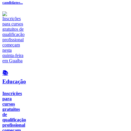
candidatos...
📚
Educação
Inscrições
para
cursos
gratuitos
de
qualificação
profissional
começam