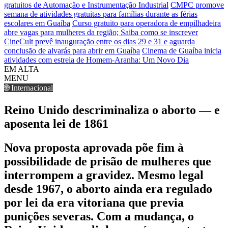
gratuitos de Automação e Instrumentação Industrial
CMPC promove
semana de atividades gratuitas para famílias durante as férias
escolares em Guaíba
Curso gratuito para operadora de empilhadeira
abre vagas para mulheres da região; Saiba como se inscrever
CineCult prevê inauguração entre os dias 29 e 31 e aguarda
conclusão de alvarás para abrir em Guaíba
Cinema de Guaíba inicia
atividades com estreia de Homem-Aranha: Um Novo Dia
EM ALTA
MENU
🌐 Internacional
Reino Unido descriminaliza o aborto — e
aposenta lei de 1861
Nova proposta aprovada põe fim à
possibilidade de prisão de mulheres que
interrompem a gravidez. Mesmo legal
desde 1967, o aborto ainda era regulado
por lei da era vitoriana que previa
punições severas. Com a mudança, o