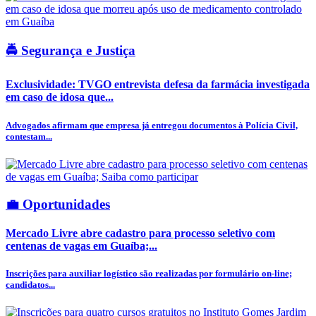
🚔 Segurança e Justiça
Exclusividade: TVGO entrevista defesa da farmácia investigada
em caso de idosa que...
Advogados afirmam que empresa já entregou documentos à Polícia Civil,
contestam...
💼 Oportunidades
Mercado Livre abre cadastro para processo seletivo com
centenas de vagas em Guaíba;...
Inscrições para auxiliar logístico são realizadas por formulário on-line;
candidatos...