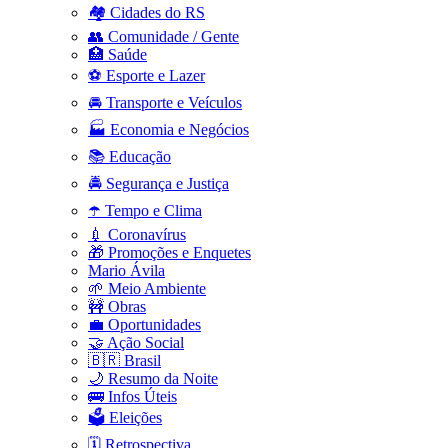
🏘️ Cidades do RS
👥 Comunidade / Gente
🏥 Saúde
⚽ Esporte e Lazer
🚘 Transporte e Veículos
🏭 Economia e Negócios
📚 Educação
🚔 Segurança e Justiça
☂️ Tempo e Clima
💉 Coronavírus
🎁 Promoções e Enquetes
Mario Ávila
🌱 Meio Ambiente
🚧 Obras
💼 Oportunidades
🤝 Ação Social
🇧🇷 Brasil
🌙 Resumo da Noite
🚌 Infos Úteis
🗳️ Eleições
🗓️ Retrospectiva