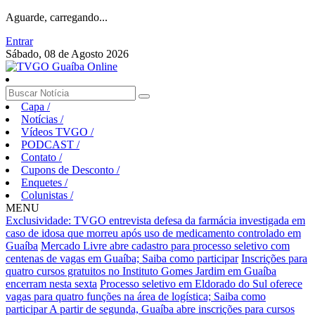
Aguarde, carregando...
Entrar
Sábado, 08 de Agosto 2026
Capa
/
Notícias
/
Vídeos TVGO
/
PODCAST
/
Contato
/
Cupons de Desconto
/
Enquetes
/
Colunistas
/
MENU
Exclusividade: TVGO entrevista defesa da farmácia investigada em
caso de idosa que morreu após uso de medicamento controlado em
Guaíba
Mercado Livre abre cadastro para processo seletivo com
centenas de vagas em Guaíba; Saiba como participar
Inscrições para
quatro cursos gratuitos no Instituto Gomes Jardim em Guaíba
encerram nesta sexta
Processo seletivo em Eldorado do Sul oferece
vagas para quatro funções na área de logística; Saiba como
participar
A partir de segunda, Guaíba abre inscrições para cursos