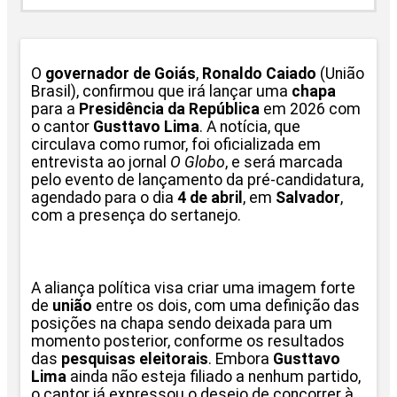
O
governador de Goiás
,
Ronaldo Caiado
(União
Brasil), confirmou que irá lançar uma
chapa
para a
Presidência da República
em 2026 com
o cantor
Gusttavo Lima
. A notícia, que
circulava como rumor, foi oficializada em
entrevista ao jornal
O Globo
, e será marcada
pelo evento de lançamento da pré-candidatura,
agendado para o dia
4 de abril
, em
Salvador
,
com a presença do sertanejo.
A aliança política visa criar uma imagem forte
de
união
entre os dois, com uma definição das
posições na chapa sendo deixada para um
momento posterior, conforme os resultados
das
pesquisas eleitorais
. Embora
Gusttavo
Lima
ainda não esteja filiado a nenhum partido,
o cantor já expressou o desejo de concorrer à