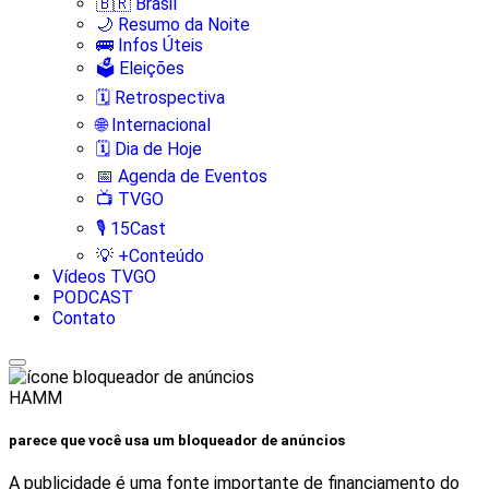
🇧🇷 Brasil
🌙 Resumo da Noite
🚌 Infos Úteis
🗳️ Eleições
🗓️ Retrospectiva
🌐 Internacional
🗓️ Dia de Hoje
📅 Agenda de Eventos
📺 TVGO
🎙️ 15Cast
💡 +Conteúdo
Vídeos TVGO
PODCAST
Contato
HAMM
parece que você usa um bloqueador de anúncios
A publicidade é uma fonte importante de financiamento do