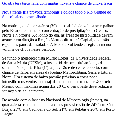
Guaíba terá terça-feira com muitas nuvens e chance de chuva fraca
Nova frente fria provoca temporais e coloca todo o Rio Grande do
Sul sob alerta neste sábado
Na madrugada de terça-feira (30), a instabilidade volta a se espalhar
pelo Estado, com maior concentração de precipitação no Centro,
Norte e Noroeste. Ao longo do dia, as áreas de instabilidade devem
avançar em direção à Região Metropolitana e à Capital, onde são
esperadas pancadas isoladas. A Metade Sul tende a registrar menor
volume de chuva nesse período.
Segundo o meteorologista Murilo Lopes, da Universidade Federal
de Santa Maria (UFSM), a instabilidade persistirá ao longo da
semana. Na quarta-feira (1º), a previsão é de céu encoberto, com
chance de garoa em áreas da Região Metropolitana, Serra e Litoral
Norte. Um sistema de baixa pressão próximo à costa pode
intensificar os ventos, com rajadas que podem superar os 40 km/h.
Mesmo com máximas acima dos 20ºC, o vento leste deve reduzir a
sensação de aquecimento.
De acordo com o Instituto Nacional de Meteorologia (Inmet), na
quarta-feira as temperaturas máximas previstas são de 24ºC em São
Borja, 23ºC em Cachoeira do Sul, 21ºC em Pelotas e 20ºC em Porto
Alegre.