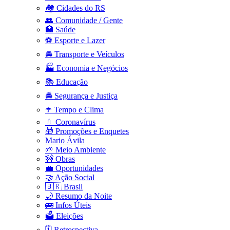
🏘️ Cidades do RS
👥 Comunidade / Gente
🏥 Saúde
⚽ Esporte e Lazer
🚘 Transporte e Veículos
🏭 Economia e Negócios
📚 Educação
🚔 Segurança e Justiça
☂️ Tempo e Clima
💉 Coronavírus
🎁 Promoções e Enquetes
Mario Ávila
🌱 Meio Ambiente
🚧 Obras
💼 Oportunidades
🤝 Ação Social
🇧🇷 Brasil
🌙 Resumo da Noite
🚌 Infos Úteis
🗳️ Eleições
🗓️ Retrospectiva