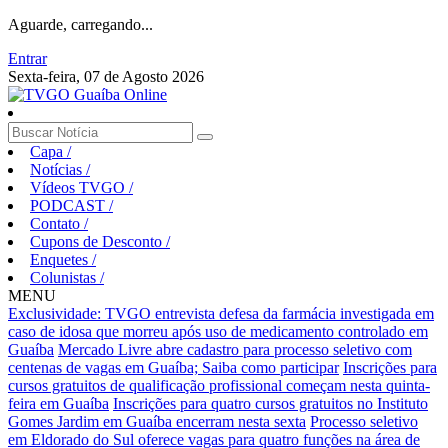
Aguarde, carregando...
Entrar
Sexta-feira, 07 de Agosto 2026
Capa
/
Notícias
/
Vídeos TVGO
/
PODCAST
/
Contato
/
Cupons de Desconto
/
Enquetes
/
Colunistas
/
MENU
Exclusividade: TVGO entrevista defesa da farmácia investigada em
caso de idosa que morreu após uso de medicamento controlado em
Guaíba
Mercado Livre abre cadastro para processo seletivo com
centenas de vagas em Guaíba; Saiba como participar
Inscrições para
cursos gratuitos de qualificação profissional começam nesta quinta-
feira em Guaíba
Inscrições para quatro cursos gratuitos no Instituto
Gomes Jardim em Guaíba encerram nesta sexta
Processo seletivo
em Eldorado do Sul oferece vagas para quatro funções na área de