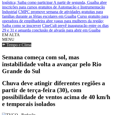
logística; Saiba como participar
A partir de segunda, Guaíba abre
inscrições para cursos gratuitos de Automação e Instrumentação
Industrial
CMPC promove semana de atividades gratuitas para
famílias durante as férias escolares em Guaíba
Curso gratuito para
operadora de empilhadeira abre vagas para mulheres da região;
Saiba como se inscrever
CineCult prevê inauguração entre os dias
29 e 31 e aguarda conclusão de alvarás para abrir em Guaíba
EM ALTA
MENU
☂️ Tempo e Clima
Semana começa com sol, mas
instabilidade volta a avançar pelo Rio
Grande do Sul
Chuva deve atingir diferentes regiões a
partir de terça-feira (30), com
possibilidade de ventos acima de 40 km/h
e temporais isolados