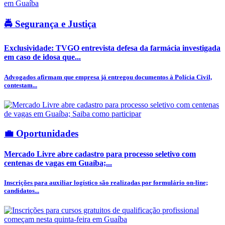
🚔 Segurança e Justiça
Exclusividade: TVGO entrevista defesa da farmácia investigada
em caso de idosa que...
Advogados afirmam que empresa já entregou documentos à Polícia Civil,
contestam...
💼 Oportunidades
Mercado Livre abre cadastro para processo seletivo com
centenas de vagas em Guaíba;...
Inscrições para auxiliar logístico são realizadas por formulário on-line;
candidatos...