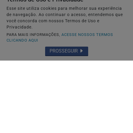
Esse site utiliza cookies para melhorar sua experiência
de navegação. Ao continuar o acesso, entendemos que
você concorda com nossos Termos de Uso e
Privacidade.
PARA MAIS INFORMAÇÕES,
ACESSE NOSSOS TERMOS
CLICANDO AQUI
PROSSEGUIR
🚔 SEGURANÇA E JUSTIÇA
Homem é morto a tiros no Centro de São
Leopoldo
Saiba Mais