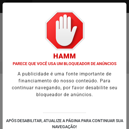
Entrar
HAMM
PARECE QUE VOCÊ USA UM BLOQUEADOR DE ANÚNCIOS
MENU
O ENTREVISTA DEFESA DA FARMÁCIA INVESTIGADA EM CASO DE ID
A publicidade é uma fonte importante de
EM ALTA
financiamento do nosso conteúdo. Para
🏭 ECONOMIA E NEGÓCIOS
continuar navegando, por favor desabilite seu
Shein abre loja temporária em
bloqueador de anúncios.
Porto Alegre com 12 mil itens à
venda
Unidade funcionará no Bourbon Shopping
APÓS DESABILITAR, ATUALIZE A PÁGINA PARA CONTINUAR SUA
Wallig de 17 a 21 de setembro; visita deve
NAVEGAÇÃO!