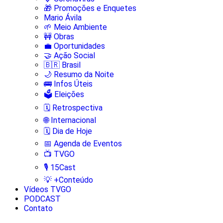
🎁 Promoções e Enquetes
Mario Ávila
🌱 Meio Ambiente
🚧 Obras
💼 Oportunidades
🤝 Ação Social
🇧🇷 Brasil
🌙 Resumo da Noite
🚌 Infos Úteis
🗳️ Eleições
🗓️ Retrospectiva
🌐 Internacional
🗓️ Dia de Hoje
📅 Agenda de Eventos
📺 TVGO
🎙️ 15Cast
💡 +Conteúdo
Vídeos TVGO
PODCAST
Contato