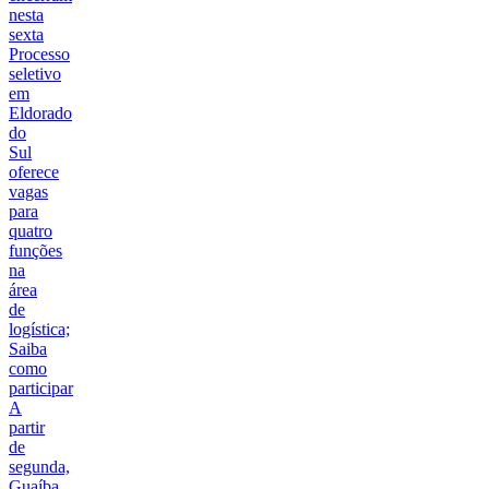
nesta
sexta
Processo
seletivo
em
Eldorado
do
Sul
oferece
vagas
para
quatro
funções
na
área
de
logística;
Saiba
como
participar
A
partir
de
segunda,
Guaíba