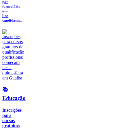
por
formulário
on-
line;
candidatos...
📚
Educação
Inscrições
para
cursos
gratuitos