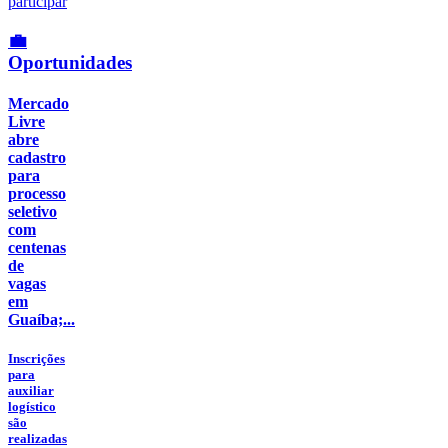
💼
Oportunidades
Mercado
Livre
abre
cadastro
para
processo
seletivo
com
centenas
de
vagas
em
Guaíba;...
Inscrições
para
auxiliar
logístico
são
realizadas