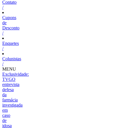
Contato
/
Cupons
de
Desconto
/
Enquetes
/
Colunistas
/
MENU
Exclusividade:
TVGO
entrevista
defesa
da
farmácia
investigada
em
caso
de
idosa