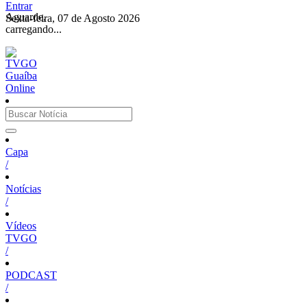
Entrar
Aguarde,
Sexta-feira, 07 de Agosto 2026
carregando...
Capa
/
Notícias
/
Vídeos
TVGO
/
PODCAST
/