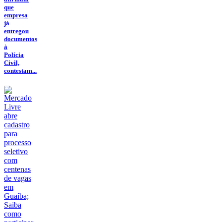
que
empresa
já
entregou
documentos
à
Polícia
Civil,
contestam...