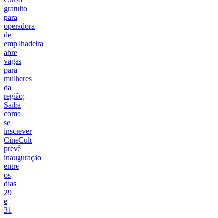
gratuito
para
operadora
de
empilhadeira
abre
vagas
para
mulheres
da
região;
Saiba
como
se
inscrever
CineCult
prevê
inauguração
entre
os
dias
29
e
31