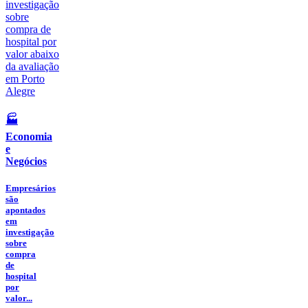
🏭
Economia
e
Negócios
Empresários
são
apontados
em
investigação
sobre
compra
de
hospital
por
valor...