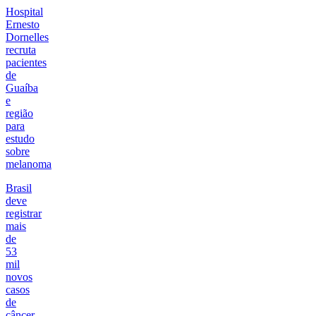
Hospital
Ernesto
Dornelles
recruta
pacientes
de
Guaíba
e
região
para
estudo
sobre
melanoma
Brasil
deve
registrar
mais
de
53
mil
novos
casos
de
câncer