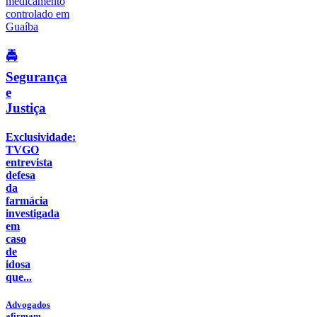
🚔
Segurança
e
Justiça
Exclusividade:
TVGO
entrevista
defesa
da
farmácia
investigada
em
caso
de
idosa
que...
Advogados
afirmam