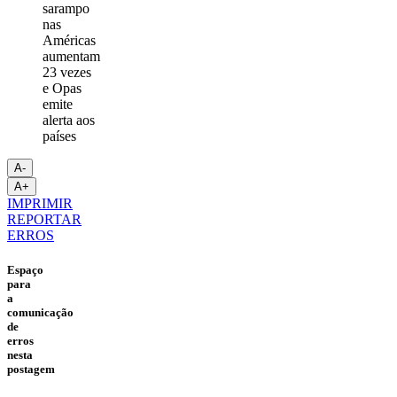
A-
A+
IMPRIMIR
REPORTAR
ERROS
Espaço
para
a
comunicação
de
erros
nesta
postagem