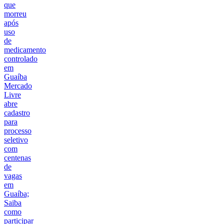
que
morreu
após
uso
de
medicamento
controlado
em
Guaíba
Mercado
Livre
abre
cadastro
para
processo
seletivo
com
centenas
de
vagas
em
Guaíba;
Saiba
como
participar