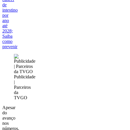
de
intestino
por
ano
até
2028;
Saiba
como
prevenir
Publicidade
|
Parceiros
da
TVGO
Apesar
do
avanço
nos
números,