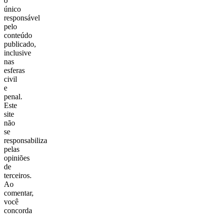
o
único
responsável
pelo
conteúdo
publicado,
inclusive
nas
esferas
civil
e
penal.
Este
site
não
se
responsabiliza
pelas
opiniões
de
terceiros.
Ao
comentar,
você
concorda