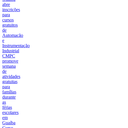
abre
inscrições
para
cursos
gratuitos
de
Automação
e
Instrumentação
Industrial
CMPC
promove
semana
de
atividades
gratuitas
para
famílias
durante
as
férias
escolares
em
Guaíba
Curso