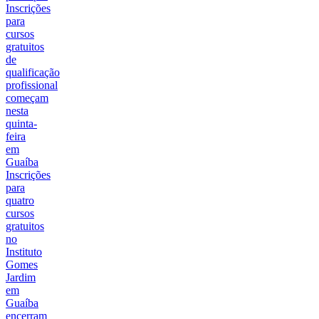
Inscrições
para
cursos
gratuitos
de
qualificação
profissional
começam
nesta
quinta-
feira
em
Guaíba
Inscrições
para
quatro
cursos
gratuitos
no
Instituto
Gomes
Jardim
em
Guaíba
encerram