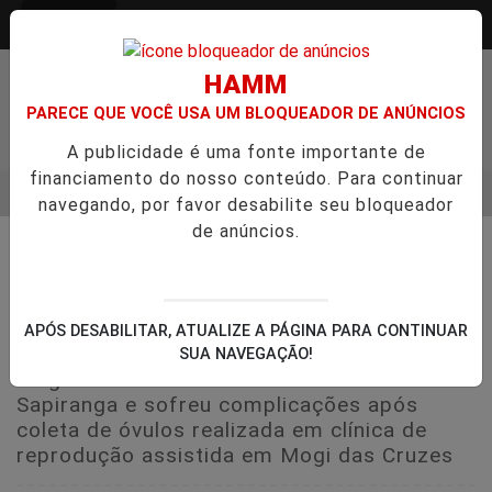
Entrar
HAMM
PARECE QUE VOCÊ USA UM BLOQUEADOR DE ANÚNCIOS
A publicidade é uma fonte importante de
financiamento do nosso conteúdo. Para continuar
MENU
 ENTREVISTA DEFESA DA FARMÁCIA INVESTIGADA EM CASO 
navegando, por favor desabilite seu bloqueador
de anúncios.
EM ALTA
🏘️ CIDADES DO RS
Juíza do RS de 34 anos morre
após procedimento de fertilização
APÓS DESABILITAR, ATUALIZE A PÁGINA PARA CONTINUAR
em clínica de São Paulo
SUA NAVEGAÇÃO!
Magistrada atuava na Comarca de
Sapiranga e sofreu complicações após
coleta de óvulos realizada em clínica de
reprodução assistida em Mogi das Cruzes