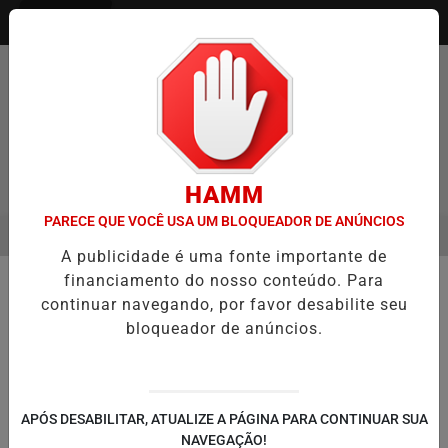
Entrar
HAMM
PARECE QUE VOCÊ USA UM BLOQUEADOR DE ANÚNCIOS
MENU
NTREVISTA DEFESA DA FARMÁCIA INVESTIGADA EM CASO DE IDOSA
A publicidade é uma fonte importante de
EM ALTA
financiamento do nosso conteúdo. Para
🏥 SAÚDE
continuar navegando, por favor desabilite seu
Robôs microscópicos são testados
bloqueador de anúncios.
para dissolver pedras nos rins
dentro do corpo
Pesquisa indica alteração do pH da urina e
APÓS DESABILITAR, ATUALIZE A PÁGINA PARA CONTINUAR SUA
redução de cálculos de ácido úrico em
NAVEGAÇÃO!