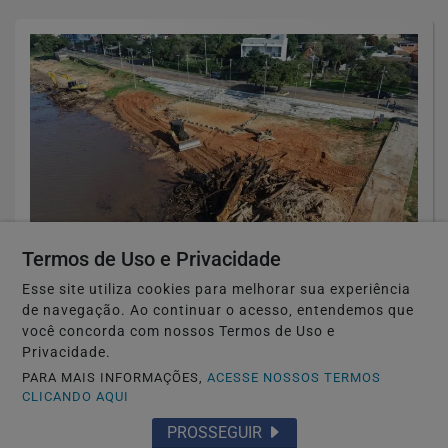
Termos de Uso e Privacidade
🏘️ CIDADES DO RS
Esse site utiliza cookies para melhorar sua experiência
Guaíba inicia limpeza das orlas com
de navegação. Ao continuar o acesso, entendemos que
apoio do Programa Horas-Máquinas do
você concorda com nossos Termos de Uso e
Privacidade.
Estado
PARA MAIS INFORMAÇÕES,
ACESSE NOSSOS TERMOS
CLICANDO AQUI
Saiba Mais
PROSSEGUIR