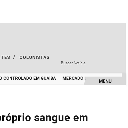
/
ETES
COLUNISTAS
CONTROLADO EM GUAÍBA
MERCADO LIVRE ABRE CADASTRO P
MENU
próprio sangue em