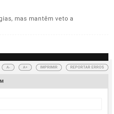
gias, mas mantêm veto a
A-
A+
IMPRIMIR
REPORTAR ERROS
EM