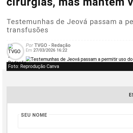
cirurgias, mas mantêm v
Testemunhas de Jeová passam a per
transfusões
Por
TVGO - Redação
Em
27/03/2026 16:22
Foto: Reprodução Canva
E
SEU NOME