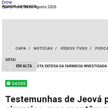
Entrar
Aguarde, carregando...
Quinta-feira, 06 de Agosto 2026
/
/
/
CAPA
NOTÍCIAS
VÍDEOS TVGO
PODC
MENU
EM ALTA
DE: TVGO ENTREVISTA DEFESA DA FARMÁCIA INVESTIGADA E
🏥 SAÚDE
Testemunhas de Jeová p