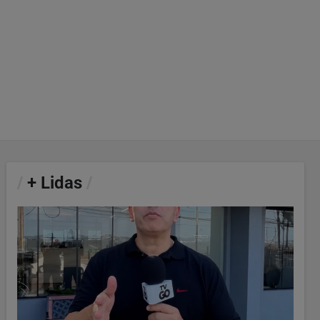
/
+ Lidas
/