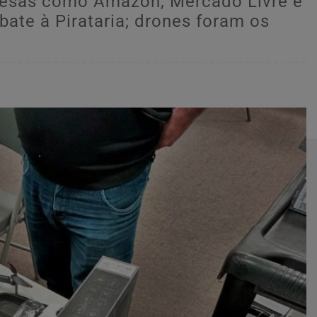
resas como Amazon, Mercado Livre e
ate à Pirataria; drones foram os