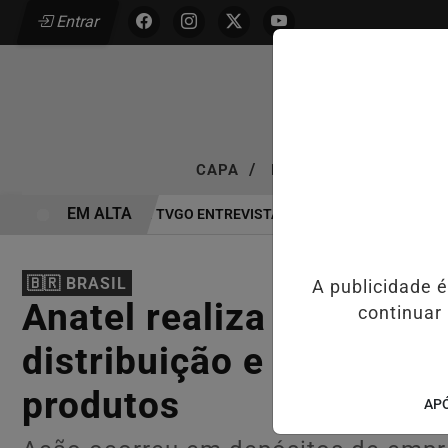
Entrar
/
/
CAPA
NOTÍCIAS
VÍDEOS 
EM ALTA
EXCLUSIVIDADE: TVGO ENTREVISTA DEFESA DA FARMÁCIA INVEST
🇧🇷 BRASIL
A publicidade 
Anatel realiza operação
continuar
distribuição e apreende
produtos
APÓ