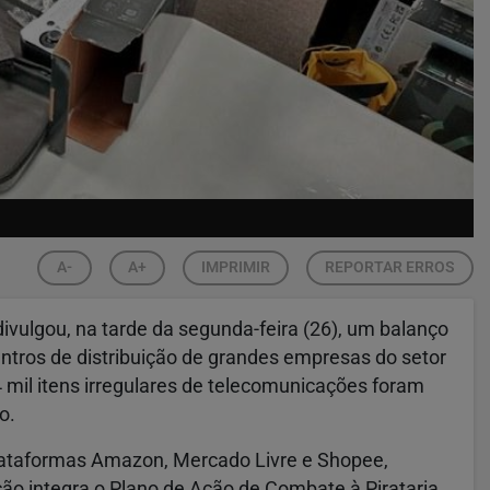
A-
A+
IMPRIMIR
REPORTAR ERROS
vulgou, na tarde da segunda-feira (26), um balanço
ntros de distribuição de grandes empresas do setor
 mil itens irregulares de telecomunicações foram
o.
plataformas Amazon, Mercado Livre e Shopee,
ção integra o Plano de Ação de Combate à Pirataria