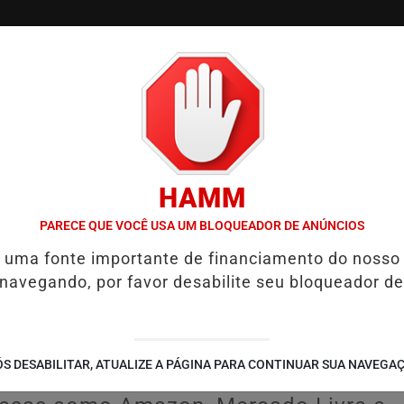
/
/
/
TVGO
PODCAST
CONTATO
CUPONS DE DESCON
HAMM
IGADA EM CASO DE IDOSA QUE MORREU APÓS USO DE MEDICAMENT
PARECE QUE VOCÊ USA UM BLOQUEADOR DE ANÚNCIOS
é uma fonte importante de financiamento do nosso
 em centros de
 navegando, por favor desabilite seu bloqueador de
 mais de 1,4 mil
S DESABILITAR, ATUALIZE A PÁGINA PARA CONTINUAR SUA NAVEGA