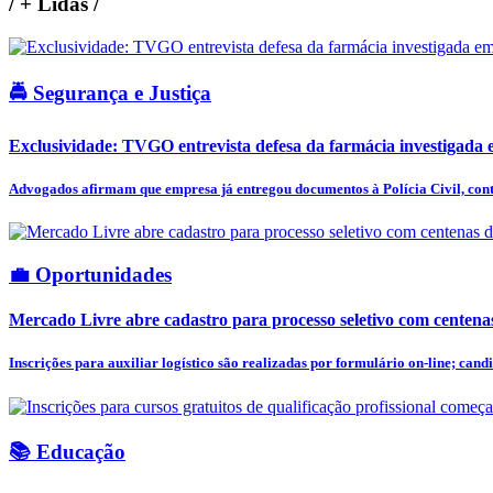
/
+ Lidas
/
🚔 Segurança e Justiça
Exclusividade: TVGO entrevista defesa da farmácia investigada e
Advogados afirmam que empresa já entregou documentos à Polícia Civil, cont
💼 Oportunidades
Mercado Livre abre cadastro para processo seletivo com centena
Inscrições para auxiliar logístico são realizadas por formulário on-line; candi
📚 Educação