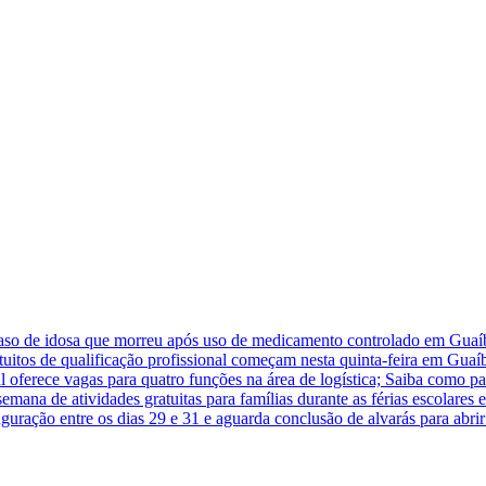
caso de idosa que morreu após uso de medicamento controlado em Guaí
atuitos de qualificação profissional começam nesta quinta-feira em Guaí
 oferece vagas para quatro funções na área de logística; Saiba como pa
na de atividades gratuitas para famílias durante as férias escolares
guração entre os dias 29 e 31 e aguarda conclusão de alvarás para abr