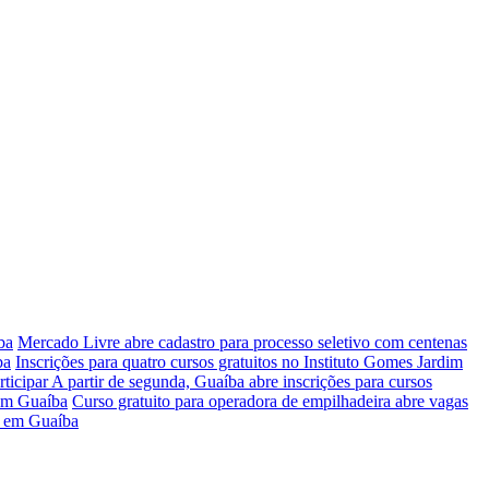
ba
Mercado Livre abre cadastro para processo seletivo com centenas
ba
Inscrições para quatro cursos gratuitos no Instituto Gomes Jardim
rticipar
A partir de segunda, Guaíba abre inscrições para cursos
 em Guaíba
Curso gratuito para operadora de empilhadeira abre vagas
ir em Guaíba