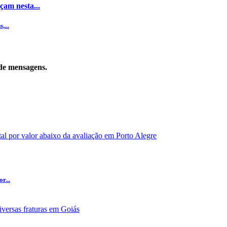
çam nesta...
,...
de mensagens.
r...