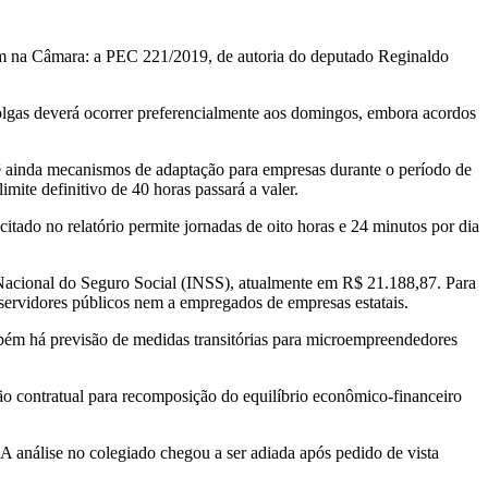
vam na Câmara: a PEC 221/2019, de autoria do deputado Reginaldo
olgas deverá ocorrer preferencialmente aos domingos, embora acordos
evê ainda mecanismos de adaptação para empresas durante o período de
mite definitivo de 40 horas passará a valer.
itado no relatório permite jornadas de oito horas e 24 minutos por dia
o Nacional do Seguro Social (INSS), atualmente em R$ 21.188,87. Para
 servidores públicos nem a empregados de empresas estatais.
mbém há previsão de medidas transitórias para microempreendedores
são contratual para recomposição do equilíbrio econômico-financeiro
 A análise no colegiado chegou a ser adiada após pedido de vista