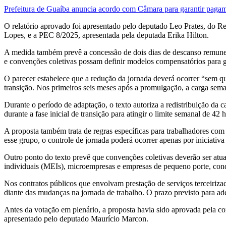
Prefeitura de Guaíba anuncia acordo com Câmara para garantir paga
O relatório aprovado foi apresentado pelo deputado Leo Prates, do R
Lopes, e a PEC 8/2025, apresentada pela deputada Erika Hilton.
A medida também prevê a concessão de dois dias de descanso remuner
e convenções coletivas possam definir modelos compensatórios para ga
O parecer estabelece que a redução da jornada deverá ocorrer “sem qu
transição. Nos primeiros seis meses após a promulgação, a carga semana
Durante o período de adaptação, o texto autoriza a redistribuição da 
durante a fase inicial de transição para atingir o limite semanal de 42 h
A proposta também trata de regras específicas para trabalhadores com
esse grupo, o controle de jornada poderá ocorrer apenas por iniciati
Outro ponto do texto prevê que convenções coletivas deverão ser atu
individuais (MEIs), microempresas e empresas de pequeno porte, con
Nos contratos públicos que envolvam prestação de serviços terceirizad
diante das mudanças na jornada de trabalho. O prazo previsto para 
Antes da votação em plenário, a proposta havia sido aprovada pela co
apresentado pelo deputado Maurício Marcon.