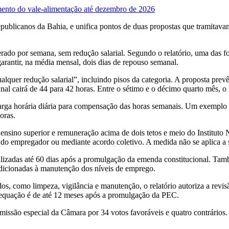
mento do vale-alimentação até dezembro de 2026
epublicanos da Bahia, e unifica pontos de duas propostas que tramita
ado por semana, sem redução salarial. Segundo o relatório, uma das f
rantir, na média mensal, dois dias de repouso semanal.
alquer redução salarial”, incluindo pisos da categoria. A proposta pr
l cairá de 44 para 42 horas. Entre o sétimo e o décimo quarto mês, o li
carga horária diária para compensação das horas semanais. Um exemplo c
oras.
 ensino superior e remuneração acima de dois tetos e meio do Institut
va do empregador ou mediante acordo coletivo. A medida não se aplica a
alizadas até 60 dias após a promulgação da emenda constitucional. Ta
dicionadas à manutenção dos níveis de emprego.
os, como limpeza, vigilância e manutenção, o relatório autoriza a revi
adequação é de até 12 meses após a promulgação da PEC.
missão especial da Câmara por 34 votos favoráveis e quatro contrários.