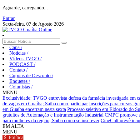
Aguarde, carregando...
Entrar
Sexta-feira, 07 de Agosto 2026
Capa
/
Notícias
/
Vídeos TVGO
/
PODCAST
/
Contato
/
Cupons de Desconto
/
Enquetes
/
Colunistas
/
MENU
Exclusividade: TVGO entrevista defesa da farmácia investigada em 
de vagas em Guaíba; Saiba como participar
Inscrições para cursos gr
em Guaíba encerram nesta sexta
Processo seletivo em Eldorado do Sul
gratuitos de Automação e Instrumentação Industrial
CMPC promove sema
para mulheres da região; Saiba como se inscrever
CineCult prevê inau
EM ALTA
MENU
👔 Política