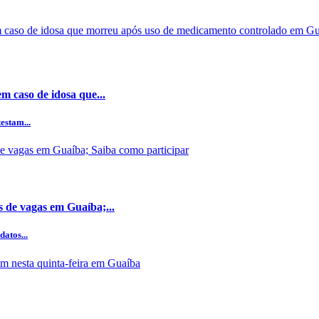
m caso de idosa que...
estam...
s de vagas em Guaíba;...
datos...