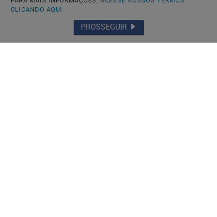
PARA MAIS INFORMAÇÕES,
ACESSE NOSSOS TERMOS
CLICANDO AQUI
PROSSEGUIR
🏘️ CIDADES DO RS
Guaíba inicia limpeza das orlas com
apoio do Programa Horas-Máquinas do
Estado
Saiba Mais