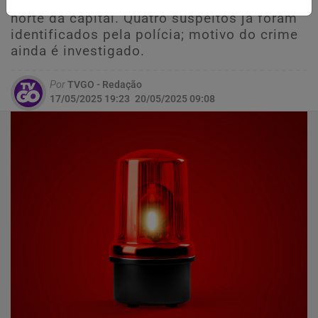
plataforma da estação Anchieta, na zona
norte da capital. Quatro suspeitos já foram
identificados pela polícia; motivo do crime
ainda é investigado.
Por
TVGO - Redação
17/05/2025 19:23
20/05/2025 09:08