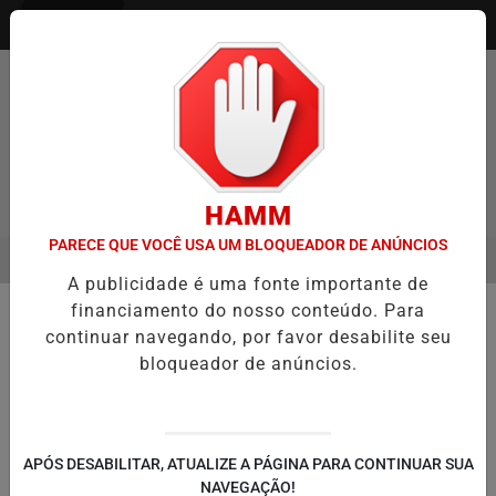
Entrar
HAMM
PARECE QUE VOCÊ USA UM BLOQUEADOR DE ANÚNCIOS
MENU
O ENTREVISTA DEFESA DA FARMÁCIA INVESTIGADA EM CASO DE ID
A publicidade é uma fonte importante de
EM ALTA
financiamento do nosso conteúdo. Para
🚔 SEGURANÇA E JUSTIÇA
continuar navegando, por favor desabilite seu
Homem é morto dentro de estação
bloqueador de anúncios.
da Trensurb em Porto Alegre após
ser agredido por grupo
Vítima de 44 anos trabalhava na Ceasa e
APÓS DESABILITAR, ATUALIZE A PÁGINA PARA CONTINUAR SUA
voltava para casa quando foi atacada na
NAVEGAÇÃO!