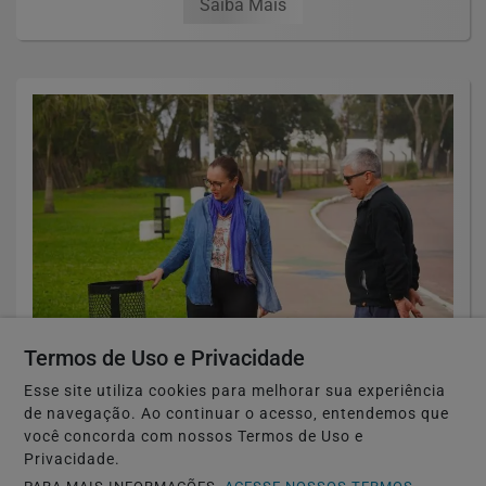
Saiba Mais
Termos de Uso e Privacidade
🏘️ CIDADES DO RS
Guaíba instala 146 novas lixeiras para
Esse site utiliza cookies para melhorar sua experiência
de navegação. Ao continuar o acesso, entendemos que
reforçar limpeza e conservação dos...
você concorda com nossos Termos de Uso e
Privacidade.
Saiba Mais