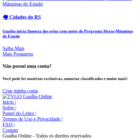
🏘️ Cidades do RS
Guaíba inicia limpeza das orlas com apoio do Programa Horas-Máquinas
do Estado
Saiba Mais
Mais Postagens
Não possui uma conta?
Você pode ler matérias exclusivas, anunciar classificados e muito mais!
Criar minha conta
Início
|
Sobre
|
Painel do Leitor
|
Termos de Uso e Privacidade
|
FAQ
|
Contato
Guaíba Online - Todos os direitos reservados