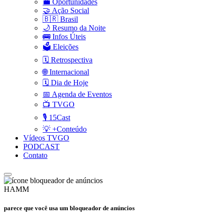
💼 Oportunidades
🤝 Ação Social
🇧🇷 Brasil
🌙 Resumo da Noite
🚌 Infos Úteis
🗳️ Eleições
🗓️ Retrospectiva
🌐 Internacional
🗓️ Dia de Hoje
📅 Agenda de Eventos
📺 TVGO
🎙️ 15Cast
💡 +Conteúdo
Vídeos TVGO
PODCAST
Contato
HAMM
parece que você usa um bloqueador de anúncios