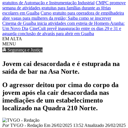
gratuitos de Automação e Instrumentação Industrial
CMPC promove
semana de atividades gratuitas para famílias durante as férias
escolares em Guaíba
Curso gratuito para operadora de empilhadeira
abre vagas para mulheres da região; Saiba como se inscrever
Cinema de Guaíba inicia atividades com estreia de Homem-Aranha:
Um Novo Dia
CineCult prevê inauguração entre os dias 29 e 31 e
aguarda conclusão de alvarás para abrir em Guaíba
EM ALTA
MENU
🚔 Segurança e Justiça
Jovem cai desacordada e é estuprada na
saída de bar na Asa Norte.
O agressor deitou por cima do corpo da
jovem após ela cair desacordada nas
imediações de um estabelecimento
localizado na Quadra 210 Norte.
Por
TVGO - Redação
Em
26/02/2025 13:52
Atualizado
26/02/2025