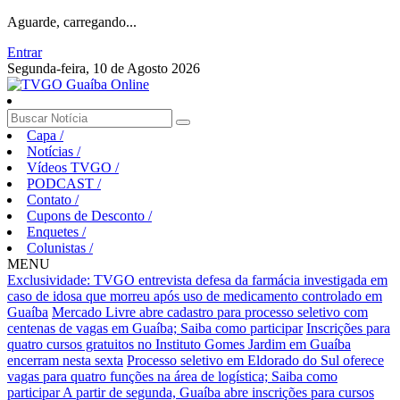
Aguarde, carregando...
Entrar
Segunda-feira, 10 de Agosto 2026
Capa
/
Notícias
/
Vídeos TVGO
/
PODCAST
/
Contato
/
Cupons de Desconto
/
Enquetes
/
Colunistas
/
MENU
Exclusividade: TVGO entrevista defesa da farmácia investigada em
caso de idosa que morreu após uso de medicamento controlado em
Guaíba
Mercado Livre abre cadastro para processo seletivo com
centenas de vagas em Guaíba; Saiba como participar
Inscrições para
quatro cursos gratuitos no Instituto Gomes Jardim em Guaíba
encerram nesta sexta
Processo seletivo em Eldorado do Sul oferece
vagas para quatro funções na área de logística; Saiba como
participar
A partir de segunda, Guaíba abre inscrições para cursos