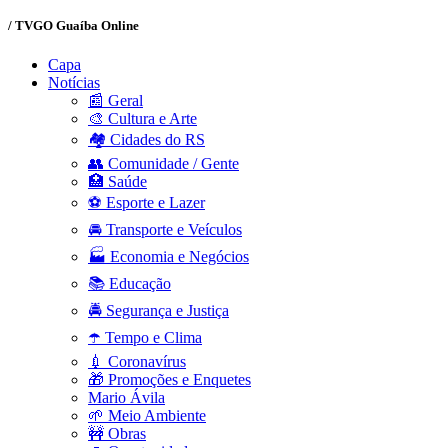
/ TVGO Guaíba Online
Capa
Notícias
📰 Geral
🎨 Cultura e Arte
🏘️ Cidades do RS
👥 Comunidade / Gente
🏥 Saúde
⚽ Esporte e Lazer
🚘 Transporte e Veículos
🏭 Economia e Negócios
📚 Educação
🚔 Segurança e Justiça
☂️ Tempo e Clima
💉 Coronavírus
🎁 Promoções e Enquetes
Mario Ávila
🌱 Meio Ambiente
🚧 Obras