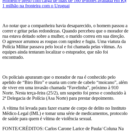
Homem é preso com carga de mais de 160 iPhones avaliada em R$
1 milhão na fronteira com o Uruguai
Ao notar que a companheira havia desaparecido, o homem passou a
correr e gritar pelas redondezas. Quando percebeu que o morador de
rua estava deitado sobre a mulher, o marido correu em sua direção.
O agressor arrumou as roupas com rapidez e fugiu. Uma viatura da
Polícia Militar passava pelo local e foi chamada pelas vítimas. As
equipes ainda tentaram localizar o estuprador, que não foi
encontrado.
Os policiais apuraram que o morador de rua é conhecido pelo
apelido de “Biro Biro” e usaria um corte de cabelo “moicano”, além
de viver em uma invasão chamada “Favelinha”, próximo à 910
Norte. Nesta terça-feira (25/2), um suspeito foi preso e conduzido à
2ª Delegacia de Polícia (Asa Norte) para prestar depoimento.
A vítima foi levada para fazer exame de corpo de delito no Instituto
Médico-Legal (IML) e tomar uma série de medicamentos, protocolo
de saúde para quem é vítima de violência sexual.
FONTE/CRÉDITOS:
Carlos Carone Larice de Paula/ Coluna Na