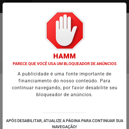
Entrar
HAMM
PARECE QUE VOCÊ USA UM BLOQUEADOR DE ANÚNCIOS
MENU
ENTREVISTA DEFESA DA FARMÁCIA INVESTIGADA EM CASO DE IDOS
A publicidade é uma fonte importante de
EM ALTA
financiamento do nosso conteúdo. Para
🚔 SEGURANÇA E JUSTIÇA
continuar navegando, por favor desabilite seu
Polícia Civil prende 17 adultos e
bloqueador de anúncios.
apreende adolescente em central
de golpes na Região Metropolitana
Operação localizou centenas de chips,
APÓS DESABILITAR, ATUALIZE A PÁGINA PARA CONTINUAR SUA
celulares, máquinas de cartão e
NAVEGAÇÃO!