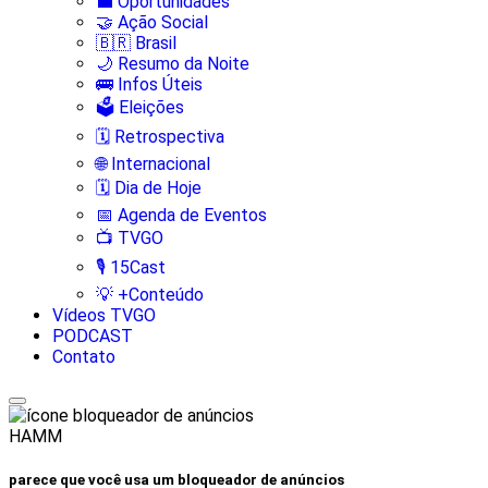
💼 Oportunidades
🤝 Ação Social
🇧🇷 Brasil
🌙 Resumo da Noite
🚌 Infos Úteis
🗳️ Eleições
🗓️ Retrospectiva
🌐 Internacional
🗓️ Dia de Hoje
📅 Agenda de Eventos
📺 TVGO
🎙️ 15Cast
💡 +Conteúdo
Vídeos TVGO
PODCAST
Contato
HAMM
parece que você usa um bloqueador de anúncios