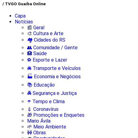
/ TVGO Guaíba Online
Capa
Notícias
📰 Geral
🎨 Cultura e Arte
🏘️ Cidades do RS
👥 Comunidade / Gente
🏥 Saúde
⚽ Esporte e Lazer
🚘 Transporte e Veículos
🏭 Economia e Negócios
📚 Educação
🚔 Segurança e Justiça
☂️ Tempo e Clima
💉 Coronavírus
🎁 Promoções e Enquetes
Mario Ávila
🌱 Meio Ambiente
🚧 Obras