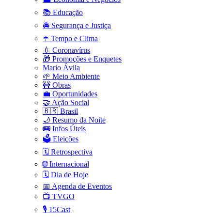
📚 Educação
🚔 Segurança e Justiça
☂️ Tempo e Clima
💉 Coronavírus
🎁 Promoções e Enquetes
Mario Ávila
🌱 Meio Ambiente
🚧 Obras
💼 Oportunidades
🤝 Ação Social
🇧🇷 Brasil
🌙 Resumo da Noite
🚌 Infos Úteis
🗳️ Eleições
🗓️ Retrospectiva
🌐 Internacional
🗓️ Dia de Hoje
📅 Agenda de Eventos
📺 TVGO
🎙️ 15Cast