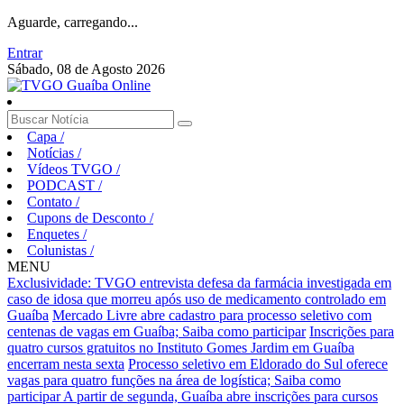
Aguarde, carregando...
Entrar
Sábado, 08 de Agosto 2026
Capa
/
Notícias
/
Vídeos TVGO
/
PODCAST
/
Contato
/
Cupons de Desconto
/
Enquetes
/
Colunistas
/
MENU
Exclusividade: TVGO entrevista defesa da farmácia investigada em
caso de idosa que morreu após uso de medicamento controlado em
Guaíba
Mercado Livre abre cadastro para processo seletivo com
centenas de vagas em Guaíba; Saiba como participar
Inscrições para
quatro cursos gratuitos no Instituto Gomes Jardim em Guaíba
encerram nesta sexta
Processo seletivo em Eldorado do Sul oferece
vagas para quatro funções na área de logística; Saiba como
participar
A partir de segunda, Guaíba abre inscrições para cursos