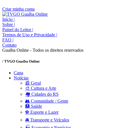
Criar minha conta
Início
|
Sobre
|
Painel do Leitor
|
Termos de Uso e Privacidade
|
FAQ
|
Contato
Guaíba Online - Todos os direitos reservados
/ TVGO Guaíba Online
Capa
Notícias
📰 Geral
🎨 Cultura e Arte
🏘️ Cidades do RS
👥 Comunidade / Gente
🏥 Saúde
⚽ Esporte e Lazer
🚘 Transporte e Veículos
🏭 Economia e Negócios