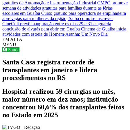
gratuitos de Automação e Instrumentação Industrial
CMPC promove
semana de atividades gratuitas para famílias durante as férias
escolares em Guaíba
Curso gratuito para operadora de empilhadeira
abre vagas para mulheres da região; Saiba como se inscrever
CineCult prevê inauguração entre os dias 29 e 31 e aguarda
conclusão de alvarás para abrir em Guaíba
Cinema de Guaíba inicia
atividades com estreia de Homem-Aranha: Um Novo Dia
EM ALTA
MENU
🏥 Saúde
Santa Casa registra recorde de
transplantes em janeiro e lidera
procedimentos no RS
Hospital realizou 59 cirurgias no mês,
maior número em dez anos; instituição
concentrou 60,6% dos transplantes feitos
no Estado em 2025