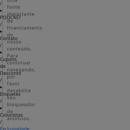
uma
/
fonte
importante
PODCAST
de
/
financiamento
do
Contato
nosso
/
conteúdo.
Para
Cupons
continuar
de
navegando,
Desconto
por
/
favor
desabilite
Enquetes
seu
/
bloqueador
de
Colunistas
anúncios.
/
Exclusividade: