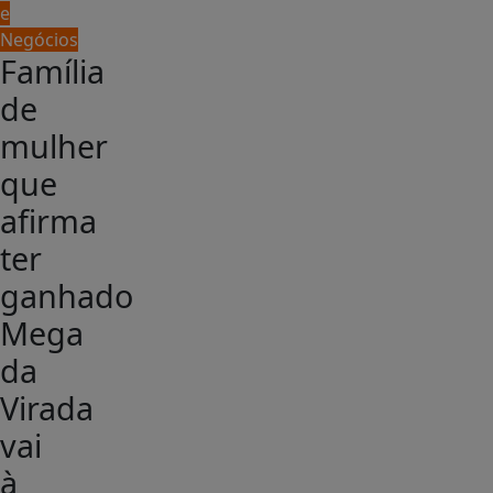
e
Negócios
Família
de
mulher
que
afirma
ter
ganhado
Mega
da
Virada
vai
à