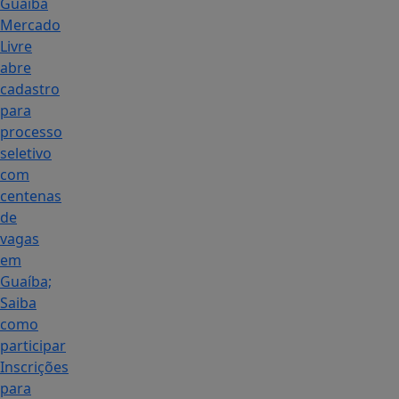
Guaíba
Mercado
Livre
abre
cadastro
para
processo
seletivo
com
centenas
de
vagas
em
Guaíba;
Saiba
como
participar
Inscrições
para