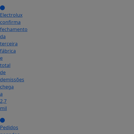
Electrolux
confirma
fechamento
da
terceira
fábrica
e
total
de
demissões
chega
a
2,7
mil
Pedidos