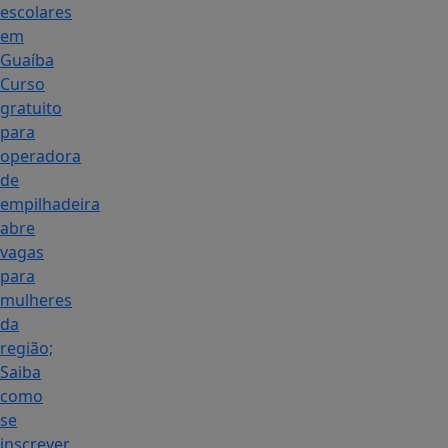
escolares
em
Guaíba
Curso
gratuito
para
operadora
de
empilhadeira
abre
vagas
para
mulheres
da
região;
Saiba
como
se
inscrever