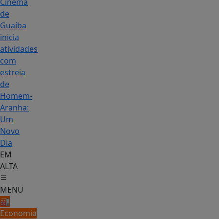
Cinema
de
Guaíba
inicia
atividades
com
estreia
de
Homem-
Aranha:
Um
Novo
Dia
EM
ALTA
MENU
🏭
Economia