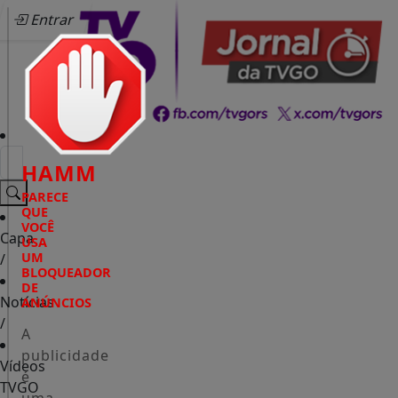
Entrar
HAMM
PARECE
QUE
VOCÊ
Capa
USA
UM
/
BLOQUEADOR
DE
Notícias
ANÚNCIOS
/
A
publicidade
Vídeos
é
TVGO