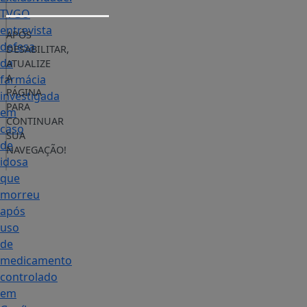
TVGO
entrevista
APÓS
defesa
DESABILITAR,
da
ATUALIZE
A
farmácia
PÁGINA
investigada
PARA
em
CONTINUAR
caso
SUA
de
NAVEGAÇÃO!
idosa
que
morreu
após
uso
de
medicamento
controlado
em